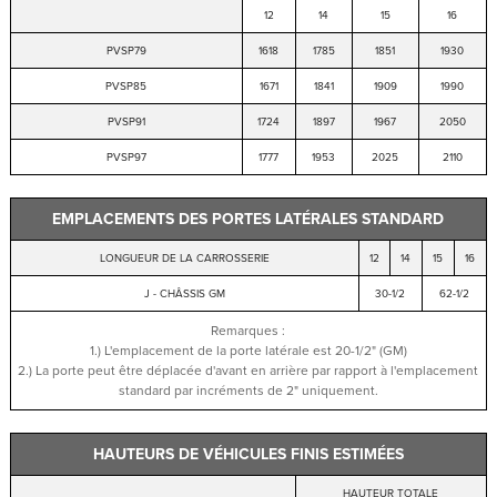
12
14
15
16
PVSP79
1618
1785
1851
1930
PVSP85
1671
1841
1909
1990
PVSP91
1724
1897
1967
2050
PVSP97
1777
1953
2025
2110
EMPLACEMENTS DES PORTES LATÉRALES STANDARD
LONGUEUR DE LA CARROSSERIE
12
14
15
16
J - CHÂSSIS GM
30-1/2
62-1/2
Remarques :
1.) L'emplacement de la porte latérale est 20-1/2" (GM)
2.) La porte peut être déplacée d'avant en arrière par rapport à l'emplacement
standard par incréments de 2" uniquement.
HAUTEURS DE VÉHICULES FINIS ESTIMÉES
HAUTEUR TOTALE