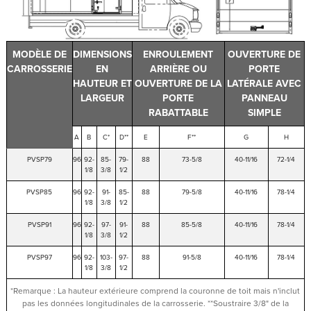
MODÈLE DE
DIMENSIONS
ENROULEMENT
OUVERTURE DE
CARROSSERIE
EN
ARRIÈRE OU
PORTE
HAUTEUR ET
OUVERTURE DE LA
LATÉRALE AVEC
LARGEUR
PORTE
PANNEAU
RABATTABLE
SIMPLE
A
B
C*
D**
E
F**
G
H
PVSP79
96
92-
85-
79-
88
73-5/8
40-11/16
72-1/4
1/8
3/8
1/2
PVSP85
96
92-
91-
85-
88
79-5/8
40-11/16
78-1/4
1/8
3/8
1/2
PVSP91
96
92-
97-
91-
88
85-5/8
40-11/16
78-1/4
1/8
3/8
1/2
PVSP97
96
92-
103-
97-
88
91-5/8
40-11/16
78-1/4
1/8
3/8
1/2
*Remarque : La hauteur extérieure comprend la couronne de toit mais n'inclut
pas les données longitudinales de la carrosserie. **Soustraire 3/8" de la