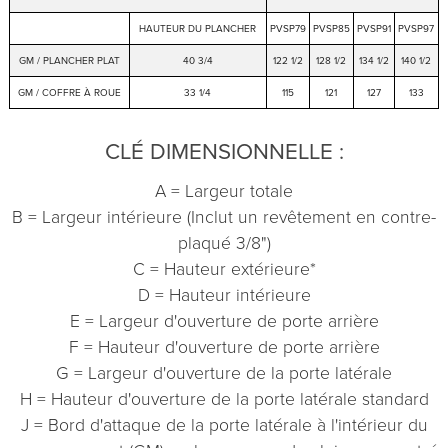
HAUTEUR DU PLANCHER
PVSP79
PVSP85
PVSP91
PVSP97
GM / PLANCHER PLAT
40 3/4
122 1/2
128 1/2
134 1/2
140 1/2
GM / COFFRE À ROUE
33 1/4
115
121
127
133
CLÉ DIMENSIONNELLE :
A = Largeur totale
B = Largeur intérieure (Inclut un revêtement en contre-
plaqué 3/8")
C = Hauteur extérieure*
D = Hauteur intérieure
E = Largeur d'ouverture de porte arrière
F = Hauteur d'ouverture de porte arrière
G = Largeur d'ouverture de la porte latérale
H = Hauteur d'ouverture de la porte latérale standard
J = Bord d'attaque de la porte latérale à l'intérieur du