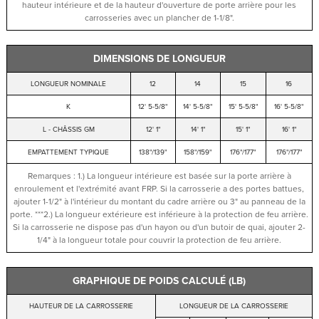
hauteur intérieure et de la hauteur d'ouverture de porte arrière pour les
carrosseries avec un plancher de 1-1/8".
DIMENSIONS DE LONGUEUR
LONGUEUR NOMINALE
12
14
15
16
K
12' 5-5/8"
14' 5-5/8"
15' 5-5/8"
16' 5-5/8"
L - CHÂSSIS GM
12' 1"
14' 1"
15' 1"
16' 1"
EMPATTEMENT TYPIQUE
138"/139"
158"/159"
176"/177"
176"/177"
Remarques : 1.) La longueur intérieure est basée sur la porte arrière à
enroulement et l'extrémité avant FRP. Si la carrosserie a des portes battues,
ajouter 1-1/2" à l'intérieur du montant du cadre arrière ou 3" au panneau de la
porte. ***2.) La longueur extérieure est inférieure à la protection de feu arrière.
Si la carrosserie ne dispose pas d'un hayon ou d'un butoir de quai, ajouter 2-
1/4" à la longueur totale pour couvrir la protection de feu arrière.
GRAPHIQUE DE POIDS CALCULÉ (LB)
HAUTEUR DE LA CARROSSERIE
LONGUEUR DE LA CARROSSERIE