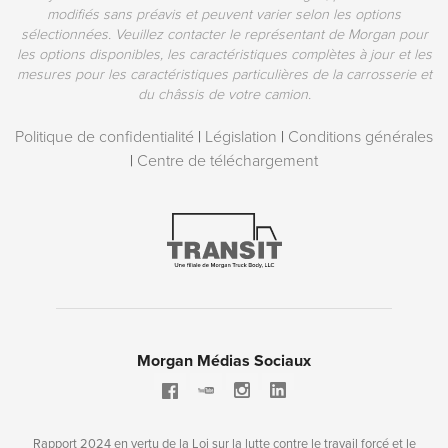
modifiés sans préavis et peuvent varier selon les options
sélectionnées. Veuillez contacter le représentant de Morgan pour
les options disponibles, les caractéristiques complètes à jour et les
mesures pour les caractéristiques particulières de la carrosserie et
du châssis de votre camion.
Politique de confidentialité
|
Législation
|
Conditions générales
|
Centre de téléchargement
Morgan Médias Sociaux
Rapport 2024 en vertu de la Loi sur la lutte contre le travail forcé et le